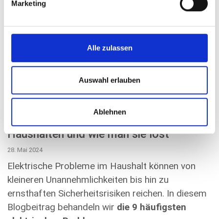
zur völligen Funktionslosigkeit. Dieser Artikel wird
Marketing
Ihnen dabei helfen, die häufigsten Ursachen zu
identifizie...
weiterlesen
Alle zulassen
Auswahl erlauben
Ablehnen
9 häufige elektrische Probleme in
Haushalten und wie man sie löst
28. Mai 2024
Elektrische Probleme im Haushalt können von
kleineren Unannehmlichkeiten bis hin zu
ernsthaften Sicherheitsrisiken reichen. In diesem
Blogbeitrag behandeln wir
die 9 häufigsten