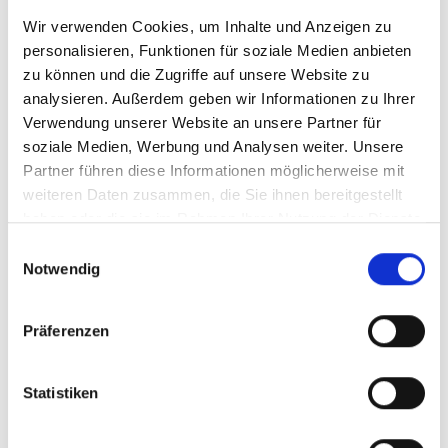
16. Juli 2024
Wir verwenden Cookies, um Inhalte und Anzeigen zu
Wir alle kennen das Gefühl. Da möchten Sie als
personalisieren, Funktionen für soziale Medien anbieten
Hobby-Handwerker oder Heimwerker ein kleines
zu können und die Zugriffe auf unsere Website zu
Projekt in den eigenen vier Wänden umsetzen,
analysieren. Außerdem geben wir Informationen zu Ihrer
und plötzlich passiert es:
Sie haben eine
Verwendung unserer Website an unsere Partner für
soziale Medien, Werbung und Analysen weiter. Unsere
Stromleitung angebohr...
Partner führen diese Informationen möglicherweise mit
weiterlesen
weiteren Daten zusammen, die Sie ihnen bereitgestellt
haben oder die sie im Rahmen Ihrer Nutzung der Dienste
gesammelt haben.
Einwilligungsauswahl
Notwendig
Der Backofen heizt nicht mehr – Was
nun?
Präferenzen
26. Juni 2024
Statistiken
Probleme mit dem Backofen
können viele
Ursachen haben - vom nicht richtig Heizen bis hin